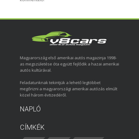
Magyarország első amerikai autós magazinja 1998-
as megszületése óta együtt fejlődik a hazai amerikai
autós kultúrával.
Feladatunknak tekintjük a lehető legtöbbet
megőrizni a magyarországi amerikai autózás elmúlt
közel három évtizedéről.
NAPLÓ
CÍMKÉK