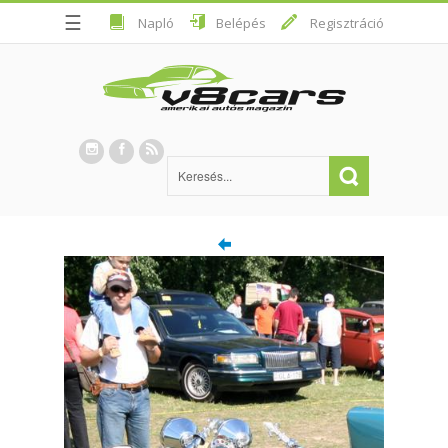
☰
Napló
Belépés
Regisztráció