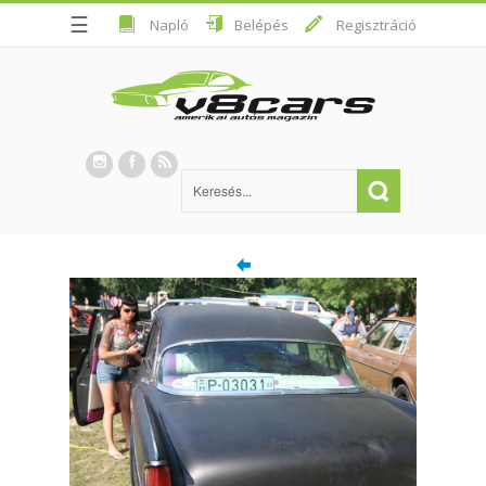
☰
Napló
Belépés
Regisztráció