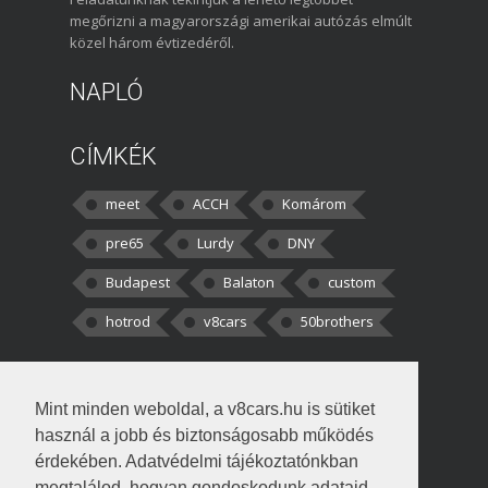
megőrizni a magyarországi amerikai autózás elmúlt
közel három évtizedéről.
NAPLÓ
CÍMKÉK
meet
ACCH
Komárom
pre65
Lurdy
DNY
Budapest
Balaton
custom
hotrod
v8cars
50brothers
HOZZÁSZÓLÁSOK
Mint minden weboldal, a v8cars.hu is sütiket
kortisz:
Elszúrtam! Én csak két
használ a jobb és biztonságosabb működés
darabbaal számoltam. Nem tudtam, hogy fél autót,
érdekében. Adatvédelmi tájékoztatónkban
megtalálod, hogyan gondoskodunk adataid