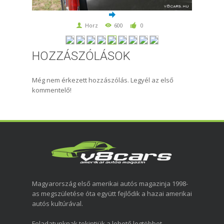
Horz
600
0
HOZZÁSZÓLÁSOK
Még nem érkezett hozzászólás. Legyél az első
kommentelő!
Magyarország első amerikai autós magazinja 1998-
as megszületése óta együtt fejlődik a hazai amerikai
autós kultúrával.
Feladatunknak tekintjük a lehető legtöbbet