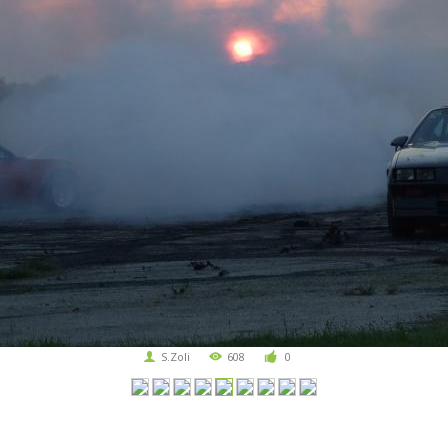
S.Zoli
608
0