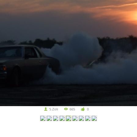
S.Zoli
665
0