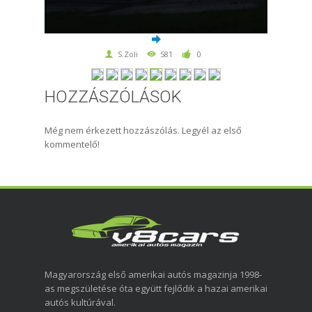
S.Zoli
581
0
HOZZÁSZÓLÁSOK
Még nem érkezett hozzászólás. Legyél az első
kommentelő!
Magyarország első amerikai autós magazinja 1998-
as megszületése óta együtt fejlődik a hazai amerikai
autós kultúrával.