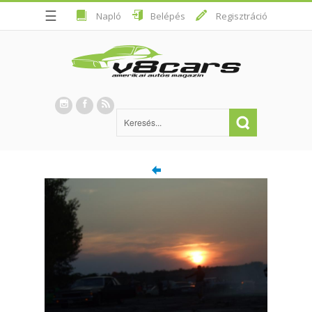
☰
Napló
Belépés
Regisztráció