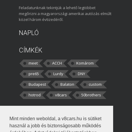
Feladatunknak tekintjük a lehető legtöbbet
megőrizni a magyarországi amerikai autózás elmúlt
közel három évtizedéről.
NAPLÓ
CÍMKÉK
meet
ACCH
Komárom
pre65
Lurdy
DNY
Budapest
Balaton
custom
hotrod
v8cars
50brothers
HOZZÁSZÓLÁSOK
Mint minden weboldal, a v8cars.hu is sütiket
kortisz:
Elszúrtam! Én csak két
használ a jobb és biztonságosabb működés
darabbaal számoltam. Nem tudtam, hogy fél autót,