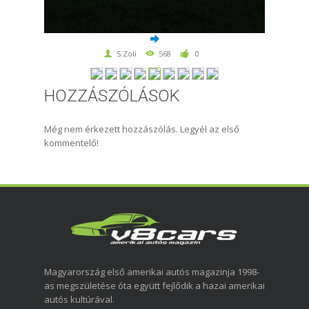
S.Zoli
568
0
HOZZÁSZÓLÁSOK
Még nem érkezett hozzászólás. Legyél az első
kommentelő!
Magyarország első amerikai autós magazinja 1998-
as megszületése óta együtt fejlődik a hazai amerikai
autós kultúrával.