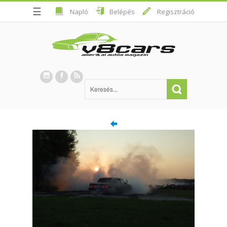
☰
Napló
Belépés
Regisztráció