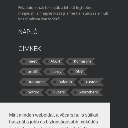
Feladatunknak tekintjük a lehető legtöbbet
megőrizni a magyarországi amerikai autózás elmúlt
közel három évtizedéről.
NAPLÓ
CÍMKÉK
meet
ACCH
Komárom
pre65
Lurdy
DNY
Budapest
Balaton
custom
hotrod
v8cars
50brothers
HOZZÁSZÓLÁSOK
Mint minden weboldal, a v8cars.hu is sütiket
kortisz:
Elszúrtam! Én csak két
használ a jobb és biztonságosabb működés
darabbaal számoltam. Nem tudtam, hogy fél autót,