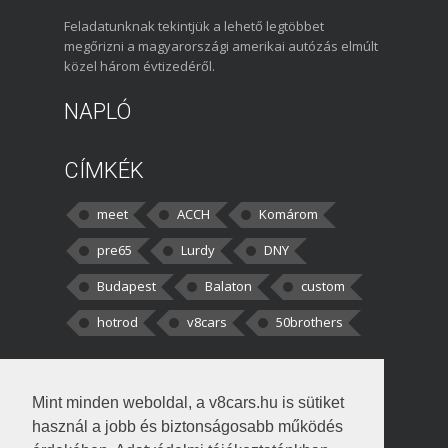
Feladatunknak tekintjük a lehető legtöbbet
megőrizni a magyarországi amerikai autózás elmúlt
közel három évtizedéről.
NAPLÓ
CÍMKÉK
meet
ACCH
Komárom
pre65
Lurdy
DNY
Budapest
Balaton
custom
hotrod
v8cars
50brothers
HOZZÁSZÓLÁSOK
Mint minden weboldal, a v8cars.hu is sütiket
kortisz:
Elszúrtam! Én csak két
használ a jobb és biztonságosabb működés
darabbaal számoltam. Nem tudtam, hogy fél autót,