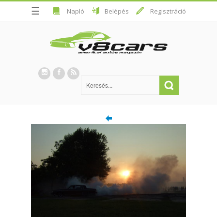
☰
Napló
Belépés
Regisztráció