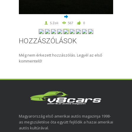
S.Zoli
567
0
HOZZÁSZÓLÁSOK
Még nem érkezett hozzászólás. Legyél az első
kommentelő!
Magyarország első amerikai autós magazinja 1998-
as megszületése óta együtt fejlődik a hazai amerikai
autós kultúrával.