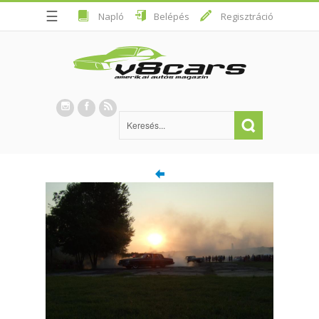
☰
Napló
Belépés
Regisztráció