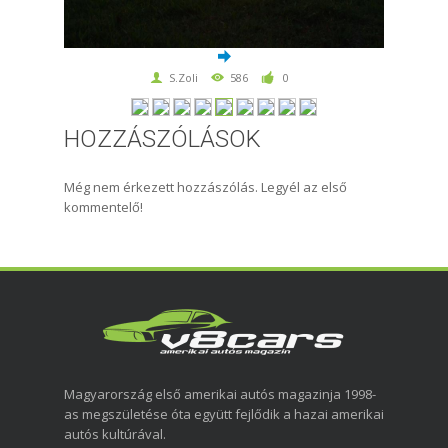
S.Zoli
586
0
HOZZÁSZÓLÁSOK
Még nem érkezett hozzászólás. Legyél az első
kommentelő!
Magyarország első amerikai autós magazinja 1998-
as megszületése óta együtt fejlődik a hazai amerikai
autós kultúrával.