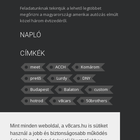
Feladatunknak tekintjük a lehető legtöbbet
megőrizni a magyarországi amerikai autózás elmúlt
közel három évtizedéről.
NAPLÓ
CÍMKÉK
meet
ACCH
Komárom
pre65
Lurdy
DNY
Budapest
Balaton
custom
hotrod
v8cars
50brothers
HOZZÁSZÓLÁSOK
Mint minden weboldal, a v8cars.hu is sütiket
kortisz:
Elszúrtam! Én csak két
használ a jobb és biztonságosabb működés
darabbaal számoltam. Nem tudtam, hogy fél autót,