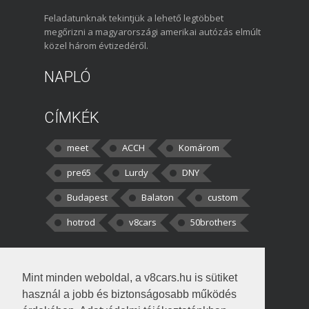
Feladatunknak tekintjük a lehető legtöbbet
megőrizni a magyarországi amerikai autózás elmúlt
közel három évtizedéről.
NAPLÓ
CÍMKÉK
meet
ACCH
Komárom
pre65
Lurdy
DNY
Budapest
Balaton
custom
hotrod
v8cars
50brothers
HOZZÁSZÓLÁSOK
Mint minden weboldal, a v8cars.hu is sütiket
kortisz:
Elszúrtam! Én csak két
használ a jobb és biztonságosabb működés
darabbaal számoltam. Nem tudtam, hogy fél autót,