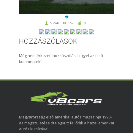
S.Zoli
552
0
HOZZÁSZÓLÁSOK
Még nem érkezett hozzászólás. Legyél az első
kommentelő!
Magyarország első amerikai autós magazinja 1998-
as megszületése óta együtt fejlődik a hazai amerikai
autós kultúrával.