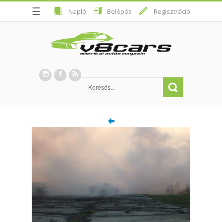
☰
Napló
Belépés
Regisztráció