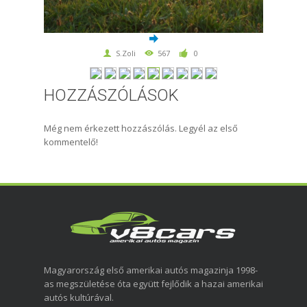
S.Zoli
567
0
HOZZÁSZÓLÁSOK
Még nem érkezett hozzászólás. Legyél az első
kommentelő!
Magyarország első amerikai autós magazinja 1998-
as megszületése óta együtt fejlődik a hazai amerikai
autós kultúrával.