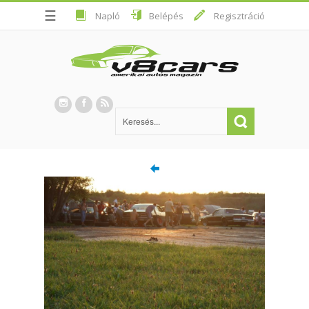
☰
Napló
Belépés
Regisztráció