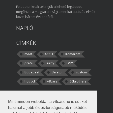
Feladatunknak tekintjük a lehető legtöbbet
megőrizni a magyarországi amerikai autózás elmúlt
közel három évtizedéről.
NAPLÓ
CÍMKÉK
meet
ACCH
Komárom
pre65
Lurdy
DNY
Budapest
Balaton
custom
hotrod
v8cars
50brothers
HOZZÁSZÓLÁSOK
Mint minden weboldal, a v8cars.hu is sütiket
kortisz:
Elszúrtam! Én csak két
használ a jobb és biztonságosabb működés
darabbaal számoltam. Nem tudtam, hogy fél autót,