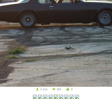
S.Zoli
603
0