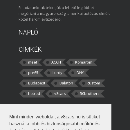
Feladatunknak tekintjük a lehető legtöbbet
megőrizni a magyarországi amerikai autózás elmúlt
közel három évtizedéről.
NAPLÓ
CÍMKÉK
meet
ACCH
Komárom
pre65
Lurdy
DNY
Budapest
Balaton
custom
hotrod
v8cars
50brothers
HOZZÁSZÓLÁSOK
Mint minden weboldal, a v8cars.hu is sütiket
kortisz:
Elszúrtam! Én csak két
használ a jobb és biztonságosabb működés
darabbaal számoltam. Nem tudtam, hogy fél autót,