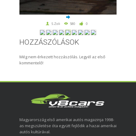
S.Zoli
580
0
HOZZÁSZÓLÁSOK
Még nem érkezett hozzászólás. Legyél az első
kommentelő!
Magyarország első amerikai autós magazinja 1998-
as megszületése óta együtt fejlődik a hazai amerikai
autós kultúrával.