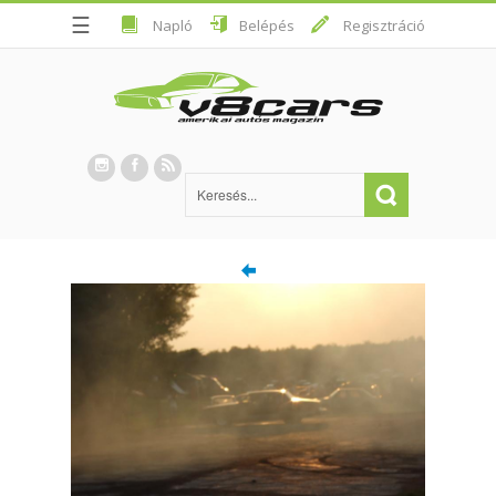
☰
Napló
Belépés
Regisztráció