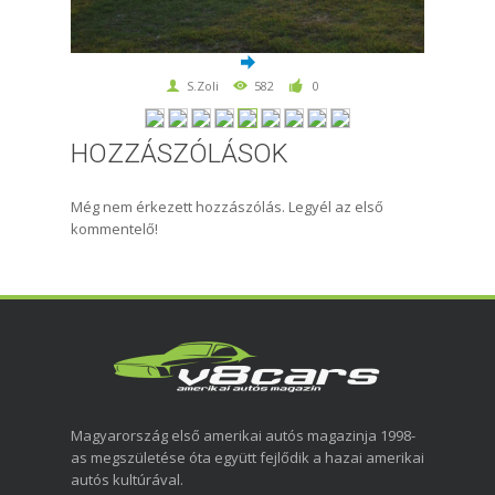
S.Zoli
582
0
HOZZÁSZÓLÁSOK
Még nem érkezett hozzászólás. Legyél az első
kommentelő!
Magyarország első amerikai autós magazinja 1998-
as megszületése óta együtt fejlődik a hazai amerikai
autós kultúrával.