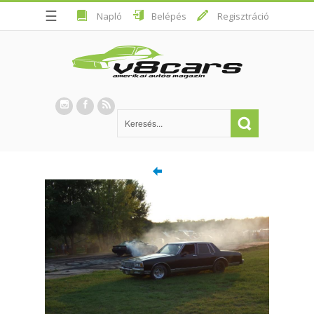
☰
Napló
Belépés
Regisztráció