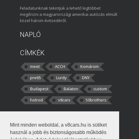
Feladatunknak tekintjük a lehető legtöbbet
megőrizni a magyarországi amerikai autózás elmúlt
közel három évtizedéről.
NAPLÓ
CÍMKÉK
meet
ACCH
Komárom
pre65
Lurdy
DNY
Budapest
Balaton
custom
hotrod
v8cars
50brothers
HOZZÁSZÓLÁSOK
Mint minden weboldal, a v8cars.hu is sütiket
kortisz:
Elszúrtam! Én csak két
használ a jobb és biztonságosabb működés
darabbaal számoltam. Nem tudtam, hogy fél autót,