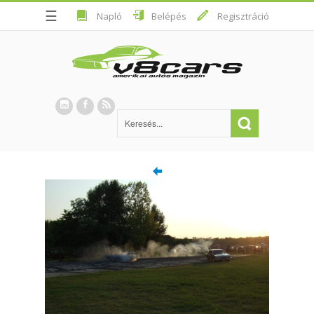
☰
Napló
Belépés
Regisztráció