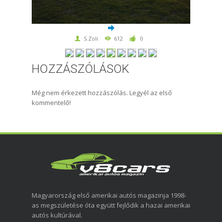
S.Zoli
612
0
HOZZÁSZÓLÁSOK
Még nem érkezett hozzászólás. Legyél az első
kommentelő!
Magyarország első amerikai autós magazinja 1998-
as megszületése óta együtt fejlődik a hazai amerikai
autós kultúrával.