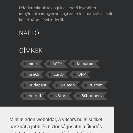
Feladatunknak tekintjük a lehető legtöbbet
megőrizni a magyarországi amerikai autózás elmúlt
közel három évtizedéről.
NAPLÓ
CÍMKÉK
meet
ACCH
Komárom
pre65
Lurdy
DNY
Budapest
Balaton
custom
hotrod
v8cars
50brothers
HOZZÁSZÓLÁSOK
Mint minden weboldal, a v8cars.hu is sütiket
kortisz:
Elszúrtam! Én csak két
használ a jobb és biztonságosabb működés
darabbaal számoltam. Nem tudtam, hogy fél autót,