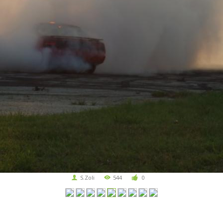
S.Zoli
544
0