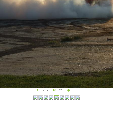
S.Zoli
562
0