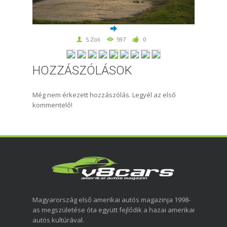
S.Zoli
597
0
HOZZÁSZÓLÁSOK
Még nem érkezett hozzászólás. Legyél az első
kommentelő!
Magyarország első amerikai autós magazinja 1998-
as megszületése óta együtt fejlődik a hazai amerikai
autós kultúrával.