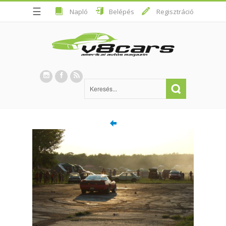
☰
Napló
Belépés
Regisztráció