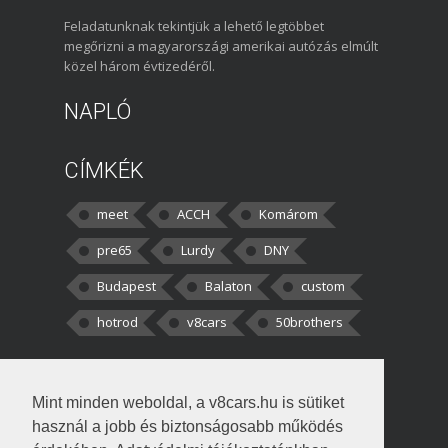
Feladatunknak tekintjük a lehető legtöbbet
megőrizni a magyarországi amerikai autózás elmúlt
közel három évtizedéről.
NAPLÓ
CÍMKÉK
meet
ACCH
Komárom
pre65
Lurdy
DNY
Budapest
Balaton
custom
hotrod
v8cars
50brothers
HOZZÁSZÓLÁSOK
Mint minden weboldal, a v8cars.hu is sütiket
kortisz:
Elszúrtam! Én csak két
használ a jobb és biztonságosabb működés
darabbaal számoltam. Nem tudtam, hogy fél autót,