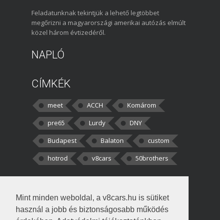
Feladatunknak tekintjük a lehető legtöbbet
megőrizni a magyarországi amerikai autózás elmúlt
közel három évtizedéről.
NAPLÓ
CÍMKÉK
meet
ACCH
Komárom
pre65
Lurdy
DNY
Budapest
Balaton
custom
hotrod
v8cars
50brothers
HOZZÁSZÓLÁSOK
Mint minden weboldal, a v8cars.hu is sütiket
kortisz:
Elszúrtam! Én csak két
használ a jobb és biztonságosabb működés
darabbaal számoltam. Nem tudtam, hogy fél autót,