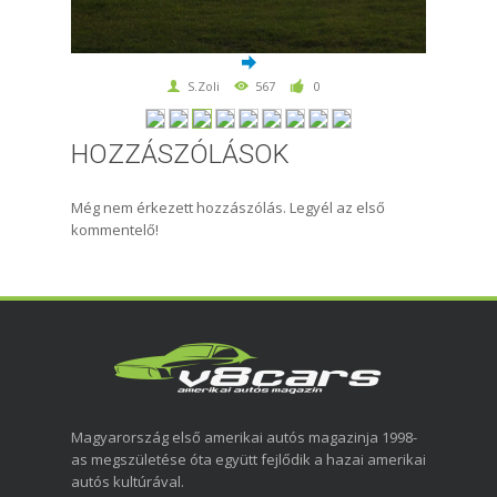
S.Zoli
567
0
HOZZÁSZÓLÁSOK
Még nem érkezett hozzászólás. Legyél az első
kommentelő!
Magyarország első amerikai autós magazinja 1998-
as megszületése óta együtt fejlődik a hazai amerikai
autós kultúrával.