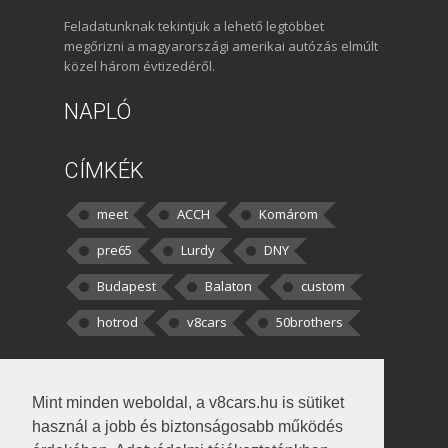
Feladatunknak tekintjük a lehető legtöbbet
megőrizni a magyarországi amerikai autózás elmúlt
közel három évtizedéről.
NAPLÓ
CÍMKÉK
meet
ACCH
Komárom
pre65
Lurdy
DNY
Budapest
Balaton
custom
hotrod
v8cars
50brothers
HOZZÁSZÓLÁSOK
Mint minden weboldal, a v8cars.hu is sütiket
kortisz:
Elszúrtam! Én csak két
használ a jobb és biztonságosabb működés
darabbaal számoltam. Nem tudtam, hogy fél autót,