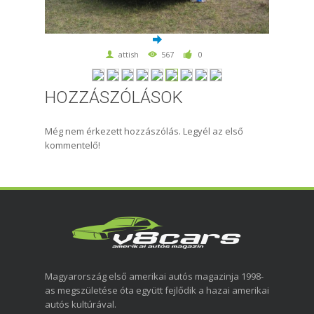
attish
567
0
HOZZÁSZÓLÁSOK
Még nem érkezett hozzászólás. Legyél az első
kommentelő!
Magyarország első amerikai autós magazinja 1998-
as megszületése óta együtt fejlődik a hazai amerikai
autós kultúrával.