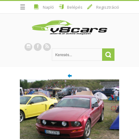
☰
Napló
Belépés
Regisztráció