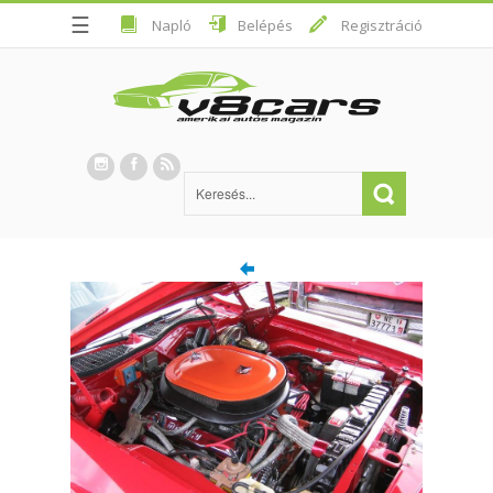
☰
Napló
Belépés
Regisztráció