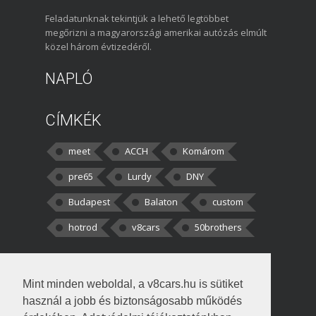
Feladatunknak tekintjük a lehető legtöbbet
megőrizni a magyarországi amerikai autózás elmúlt
közel három évtizedéről.
NAPLÓ
CÍMKÉK
meet
ACCH
Komárom
pre65
Lurdy
DNY
Budapest
Balaton
custom
hotrod
v8cars
50brothers
HOZZÁSZÓLÁSOK
Mint minden weboldal, a v8cars.hu is sütiket
kortisz:
Elszúrtam! Én csak két
használ a jobb és biztonságosabb működés
darabbaal számoltam. Nem tudtam, hogy fél autót,