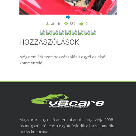
attish
537
0
HOZZÁSZÓLÁSOK
Még nem érkezett hozzászólás. Legyél az első
kommentelő!
Magyarország első amerikai autós magazinja 1998-
as megszületése óta együtt fejlődik a hazai amerikai
autós kultúrával.