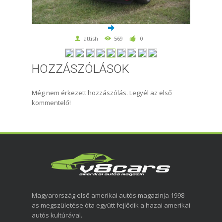
attish
569
0
HOZZÁSZÓLÁSOK
Még nem érkezett hozzászólás. Legyél az első
kommentelő!
Magyarország első amerikai autós magazinja 1998-
as megszületése óta együtt fejlődik a hazai amerikai
autós kultúrával.