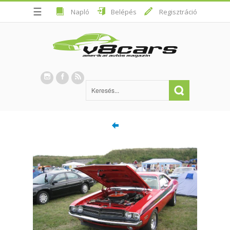
☰
Napló
Belépés
Regisztráció