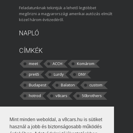
Feladatunknak tekintjük a lehető legtöbbet
megőrizni a magyarországi amerikai autózás elmúlt
közel három évtizedéről.
NAPLÓ
CÍMKÉK
meet
ACCH
Komárom
pre65
Lurdy
DNY
Budapest
Balaton
custom
hotrod
v8cars
50brothers
HOZZÁSZÓLÁSOK
Mint minden weboldal, a v8cars.hu is sütiket
kortisz:
Elszúrtam! Én csak két
használ a jobb és biztonságosabb működés
darabbaal számoltam. Nem tudtam, hogy fél autót,