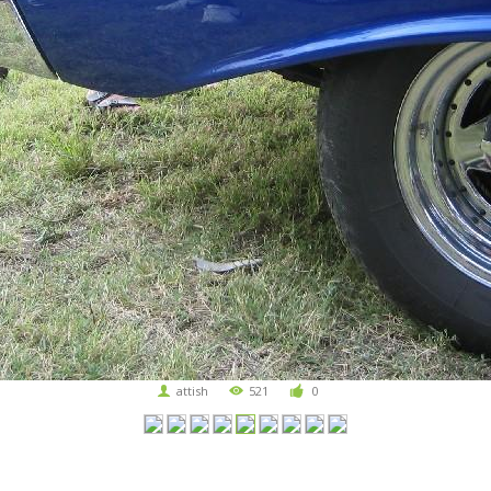
attish
521
0