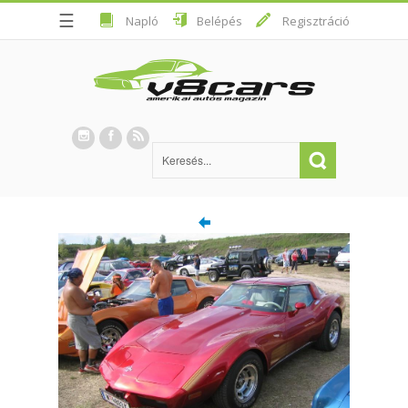
☰
Napló
Belépés
Regisztráció