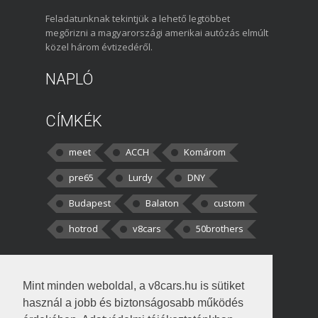
Feladatunknak tekintjük a lehető legtöbbet
megőrizni a magyarországi amerikai autózás elmúlt
közel három évtizedéről.
NAPLÓ
CÍMKÉK
meet
ACCH
Komárom
pre65
Lurdy
DNY
Budapest
Balaton
custom
hotrod
v8cars
50brothers
HOZZÁSZÓLÁSOK
Mint minden weboldal, a v8cars.hu is sütiket
kortisz:
Elszúrtam! Én csak két
használ a jobb és biztonságosabb működés
darabbaal számoltam. Nem tudtam, hogy fél autót,