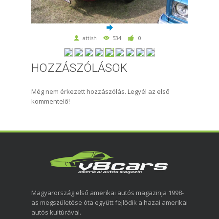
attish
534
0
HOZZÁSZÓLÁSOK
Még nem érkezett hozzászólás. Legyél az első
kommentelő!
Magyarország első amerikai autós magazinja 1998-
as megszületése óta együtt fejlődik a hazai amerikai
autós kultúrával.