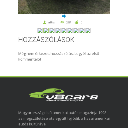
attish
538
0
HOZZÁSZÓLÁSOK
Még nem érkezett hozzászólás. Legyél az első
kommentelő!
Magyarország első amerikai autós magazinja 1998-
as megszületése óta együtt fejlődik a hazai amerikai
autós kultúrával.