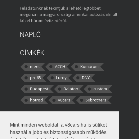
Feladatunknak tekintjük a lehető legtöbbet
megőrizni a magyarországi amerikai autózás elmúlt
közel három évtizedéről.
NAPLÓ
CÍMKÉK
meet
ACCH
Komárom
pre65
Lurdy
DNY
Budapest
Balaton
custom
hotrod
v8cars
50brothers
HOZZÁSZÓLÁSOK
Mint minden weboldal, a v8cars.hu is sütiket
kortisz:
Elszúrtam! Én csak két
használ a jobb és biztonságosabb működés
darabbaal számoltam. Nem tudtam, hogy fél autót,